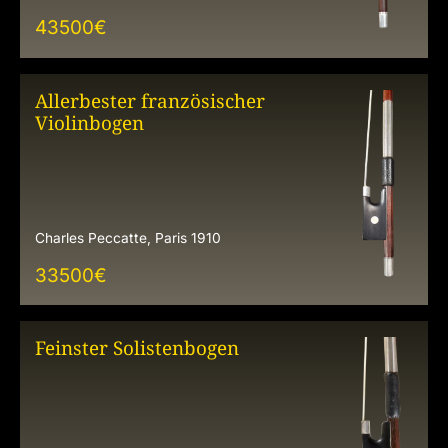
43500
€
Allerbester französischer
Violinbogen
Charles Peccatte, Paris 1910
33500
€
Feinster Solistenbogen