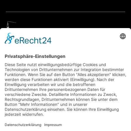
Geigenbauatelier Ulm
Anfahrt über Google Maps
Geigenbauatelier Ulm GmbH
Auf dem Kreuz 4
89073 Ulm
Telefon
+49 731 176 11 39
Telefax +49 731 176 11 44
info@geigenbauatelier-ulm.de
WhatsApp schicken