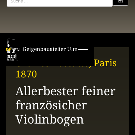
Geigenbauatelier Ulm
DE
EN
Charles Peccatte, Paris
1870
Allerbester feiner
französicher
Violinbogen