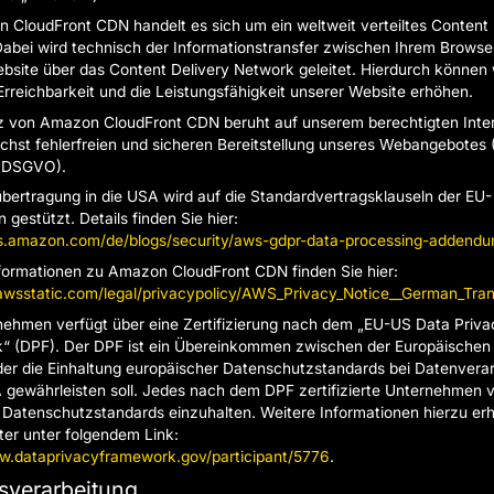
 CloudFront CDN handelt es sich um ein weltweit verteiltes Content 
abei wird technisch der Informationstransfer zwischen Ihrem Browse
bsite über das Content Delivery Network geleitet. Hierdurch können w
Erreichbarkeit und die Leistungsfähigkeit unserer Website erhöhen.
z von Amazon CloudFront CDN beruht auf unserem berechtigten Inte
ichst fehlerfreien und sicheren Bereitstellung unseres Webangebotes (
 f DSGVO).
bertragung in die USA wird auf die Standardvertragsklauseln der EU-
gestützt. Details finden Sie hier:
ws.amazon.com/de/blogs/security/aws-gdpr-data-processing-addendu
formationen zu Amazon CloudFront CDN finden Sie hier:
.awsstatic.com/legal/privacypolicy/AWS_Privacy_Notice__German_Trans
ehmen verfügt über eine Zertifizierung nach dem „EU-US Data Priva
 (DPF). Der DPF ist ein Übereinkommen zwischen der Europäischen
er die Einhaltung europäischer Datenschutzstandards bei Datenvera
 gewährleisten soll. Jedes nach dem DPF zertifizierte Unternehmen v
e Datenschutzstandards einzuhalten. Weitere Informationen hierzu erh
er unter folgendem Link:
w.dataprivacyframework.gov/participant/5776
.
sverarbeitung