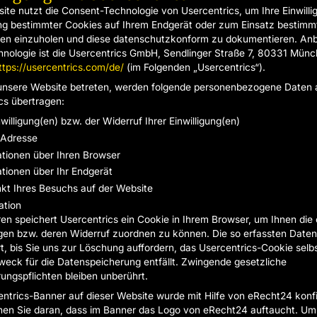
ite nutzt die Consent-Technologie von Usercentrics, um Ihre Einwilli
g bestimmter Cookies auf Ihrem Endgerät oder zum Einsatz bestimm
en einzuholen und diese datenschutzkonform zu dokumentieren. Anb
hnologie ist die Usercentrics GmbH, Sendlinger Straße 7, 80331 Münc
ttps://usercentrics.com/de/
(im Folgenden „Usercentrics“).
unsere Website betreten, werden folgende personenbezogene Daten 
cs übertragen:
nwilligung(en) bzw. der Widerruf Ihrer Einwilligung(en)
-Adresse
ationen über Ihren Browser
tionen über Ihr Endgerät
nkt Ihres Besuchs auf der Website
ation
en speichert Usercentrics ein Cookie in Ihrem Browser, um Ihnen die e
ngen bzw. deren Widerruf zuordnen zu können. Die so erfassten Date
t, bis Sie uns zur Löschung auffordern, das Usercentrics-Cookie selb
weck für die Datenspeicherung entfällt. Zwingende gesetzliche
ngspflichten bleiben unberührt.
ntrics-Banner auf dieser Website wurde mit Hilfe von eRecht24 konfig
en Sie daran, dass im Banner das Logo von eRecht24 auftaucht. Um