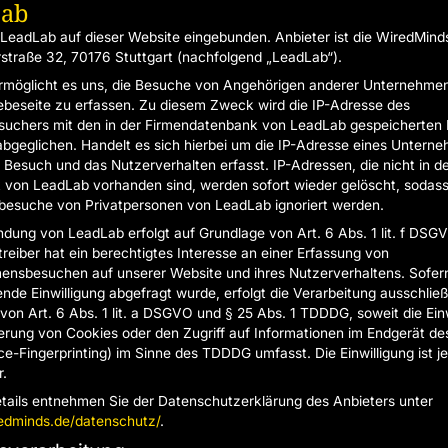
Lab
LeadLab auf dieser Website eingebunden. Anbieter ist die WiredMin
straße 32, 70176 Stuttgart (nachfolgend „LeadLab“).
möglicht es uns, die Besuche von Angehörigen anderer Unternehmen
beseite zu erfassen. Zu diesem Zweck wird die IP-Adresse des
uchers mit den in der Firmendatenbank von LeadLab gespeicherten 
bgeglichen. Handelt es sich hierbei um die IP-Adresse eines Untern
r Besuch und das Nutzerverhalten erfasst. IP-Adressen, die nicht in d
von LeadLab vorhanden sind, werden sofort wieder gelöscht, sodas
esuche von Privatpersonen von LeadLab ignoriert werden.
dung von LeadLab erfolgt auf Grundlage von Art. 6 Abs. 1 lit. f DSG
reiber hat ein berechtigtes Interesse an einer Erfassung von
nsbesuchen auf unserer Website und ihres Nutzerverhaltens. Sofern
nde Einwilligung abgefragt wurde, erfolgt die Verarbeitung ausschließ
von Art. 6 Abs. 1 lit. a DSGVO und § 25 Abs. 1 TDDDG, soweit die Einw
erung von Cookies oder den Zugriff auf Informationen im Endgerät de
ce-Fingerprinting) im Sinne des TDDDG umfasst. Die Einwilligung ist je
r.
tails entnehmen Sie der Datenschutzerklärung des Anbieters unter
redminds.de/datenschutz/
.