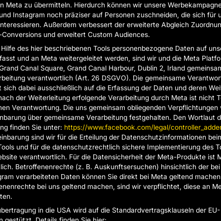
n Meta zu übermitteln. Hierdurch können wir unsere Werbekampagne
nd Instagram noch präziser auf Personen zuschneiden, die sich für 
nteressieren. Außerdem verbessert der erweiterte Abgleich Zuordnu
-Conversions und erweitert Custom Audiences.
 Hilfe des hier beschriebenen Tools personenbezogene Daten auf uns
fasst und an Meta weitergeleitet werden, sind wir und die Meta Platfo
 Grand Canal Square, Grand Canal Harbour, Dublin 2, Irland gemeinsam
beitung verantwortlich (Art. 26 DSGVO). Die gemeinsame Verantwort
 sich dabei ausschließlich auf die Erfassung der Daten und deren We
nach der Weiterleitung erfolgende Verarbeitung durch Meta ist nicht Te
en Verantwortung. Die uns gemeinsam obliegenden Verpflichtungen 
inbarung über gemeinsame Verarbeitung festgehalten. Den Wortlaut d
ng finden Sie unter:
https://www.facebook.com/legal/controller_add
einbarung sind wir für die Erteilung der Datenschutzinformationen bei
ools und für die datenschutzrechtlich sichere Implementierung des T
bsite verantwortlich. Für die Datensicherheit der Meta-Produkte ist 
lich. Betroffenenrechte (z. B. Auskunftsersuchen) hinsichtlich der be
gram verarbeiteten Daten können Sie direkt bei Meta geltend machen
fenenrechte bei uns geltend machen, sind wir verpflichtet, diese an M
ten.
bertragung in die USA wird auf die Standardvertragsklauseln der EU-
gestützt. Details finden Sie hier: