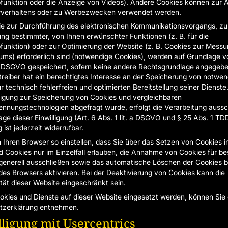
unktion oder die Anzeige von Videos). Andere Cookies können zur 
rverhaltens oder zu Werbezwecken verwendet werden.
ie zur Durchführung des elektronischen Kommunikationsvorgangs, zu
lung bestimmter, von Ihnen erwünschter Funktionen (z. B. für die
unktion) oder zur Optimierung der Website (z. B. Cookies zur Messu
ms) erforderlich sind (notwendige Cookies), werden auf Grundlage vo
. f DSGVO gespeichert, sofern keine andere Rechtsgrundlage angegebe
reiber hat ein berechtigtes Interesse an der Speicherung von notwen
r technisch fehlerfreien und optimierten Bereitstellung seiner Dienste
lligung zur Speicherung von Cookies und vergleichbaren
nnungstechnologien abgefragt wurde, erfolgt die Verarbeitung aussch
age dieser Einwilligung (Art. 6 Abs. 1 lit. a DSGVO und § 25 Abs. 1 TD
g ist jederzeit widerrufbar.
 Ihren Browser so einstellen, dass Sie über das Setzen von Cookies i
 Cookies nur im Einzelfall erlauben, die Annahme von Cookies für b
 generell ausschließen sowie das automatische Löschen der Cookies 
des Browsers aktivieren. Bei der Deaktivierung von Cookies kann die
ität dieser Website eingeschränkt sein.
kies und Dienste auf dieser Website eingesetzt werden, können Sie 
tzerklärung entnehmen.
ligung mit Usercentrics