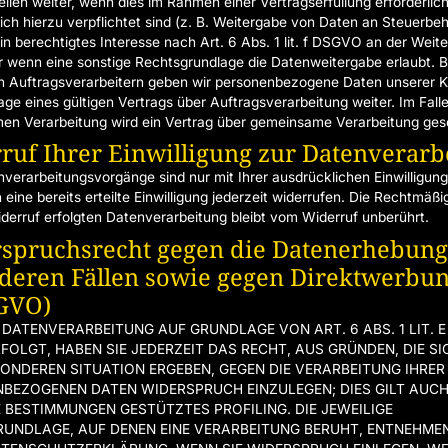
ellen weiter, wenn dies im Rahmen einer Vertragserfüllung erforderlich
lich hierzu verpflichtet sind (z. B. Weitergabe von Daten an Steuerbe
in berechtigtes Interesse nach Art. 6 Abs. 1 lit. f DSGVO an der Weit
 wenn eine sonstige Rechtsgrundlage die Datenweitergabe erlaubt. 
n Auftragsverarbeitern geben wir personenbezogene Daten unserer 
age eines gültigen Vertrags über Auftragsverarbeitung weiter. Im Falle
n Verarbeitung wird ein Vertrag über gemeinsame Verarbeitung ges
ruf Ihrer Einwilligung zur Datenverarb
nverarbeitungsvorgänge sind nur mit Ihrer ausdrücklichen Einwilligung
eine bereits erteilte Einwilligung jederzeit widerrufen. Die Rechtmäßi
derruf erfolgten Datenverarbeitung bleibt vom Widerruf unberührt.
spruchsrecht gegen die Datenerhebung
deren Fällen sowie gegen Direktwerbung
GVO)
 DATENVERARBEITUNG AUF GRUNDLAGE VON ART. 6 ABS. 1 LIT. E
FOLGT, HABEN SIE JEDERZEIT DAS RECHT, AUS GRÜNDEN, DIE SI
SONDEREN SITUATION ERGEBEN, GEGEN DIE VERARBEITUNG IHRER
BEZOGENEN DATEN WIDERSPRUCH EINZULEGEN; DIES GILT AUCH 
E BESTIMMUNGEN GESTÜTZTES PROFILING. DIE JEWEILIGE
UNDLAGE, AUF DENEN EINE VERARBEITUNG BERUHT, ENTNEHMEN