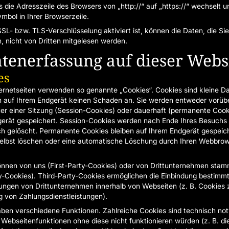
s die Adresszeile des Browsers von „http://“ auf „https://“ wechselt 
mbol in Ihrer Browserzeile.
SL- bzw. TLS-Verschlüsselung aktiviert ist, können die Daten, die Si
n, nicht von Dritten mitgelesen werden.
atenerfassung auf dieser Webs
es
ernetseiten verwenden so genannte „Cookies“. Cookies sind kleine D
n auf Ihrem Endgerät keinen Schaden an. Sie werden entweder vorü
uer einer Sitzung (Session-Cookies) oder dauerhaft (permanente Cook
erät gespeichert. Session-Cookies werden nach Ende Ihres Besuchs
h gelöscht. Permanente Cookies bleiben auf Ihrem Endgerät gespeich
selbst löschen oder eine automatische Löschung durch Ihren Webbro
nnen von uns (First-Party-Cookies) oder von Drittunternehmen stam
y-Cookies). Third-Party-Cookies ermöglichen die Einbindung bestimm
tungen von Drittunternehmen innerhalb von Webseiten (z. B. Cookies 
 von Zahlungsdienstleistungen).
ben verschiedene Funktionen. Zahlreiche Cookies sind technisch no
Webseitenfunktionen ohne diese nicht funktionieren würden (z. B. di