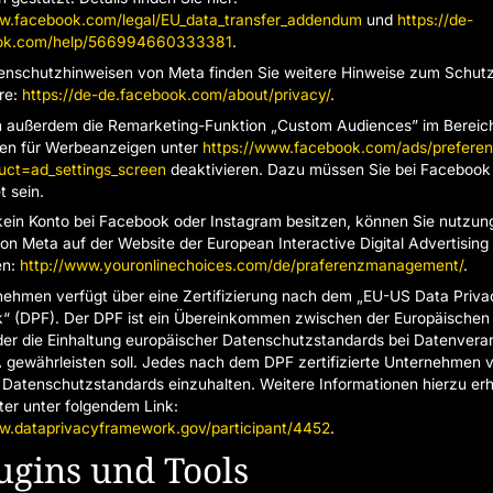
ww.facebook.com/legal/EU_data_transfer_addendum
und
https://de-
ok.com/help/566994660333381
.
enschutzhinweisen von Meta finden Sie weitere Hinweise zum Schutz
re:
https://de-de.facebook.com/about/privacy/
.
n außerdem die Remarketing-Funktion „Custom Audiences” im Bereic
gen für Werbeanzeigen unter
https://www.facebook.com/ads/preferen
uct=ad_settings_screen
deaktivieren. Dazu müssen Sie bei Facebook
 sein.
ein Konto bei Facebook oder Instagram besitzen, können Sie nutzun
n Meta auf der Website der European Interactive Digital Advertising 
en:
http://www.youronlinechoices.com/de/praferenzmanagement/
.
ehmen verfügt über eine Zertifizierung nach dem „EU-US Data Priva
 (DPF). Der DPF ist ein Übereinkommen zwischen der Europäischen
er die Einhaltung europäischer Datenschutzstandards bei Datenvera
 gewährleisten soll. Jedes nach dem DPF zertifizierte Unternehmen v
e Datenschutzstandards einzuhalten. Weitere Informationen hierzu erh
er unter folgendem Link:
w.dataprivacyframework.gov/participant/4452
.
lugins und Tools