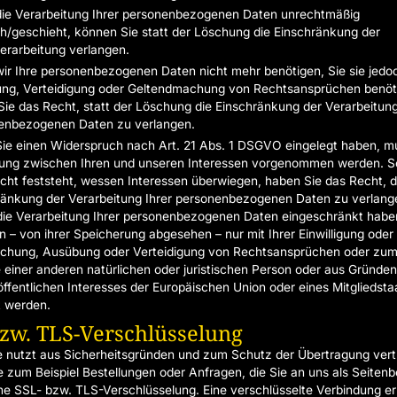
ie Verarbeitung Ihrer personenbezogenen Daten unrechtmäßig
h/geschieht, können Sie statt der Löschung die Einschränkung der
erarbeitung verlangen.
ir Ihre personenbezogenen Daten nicht mehr benötigen, Sie sie jedo
ng, Verteidigung oder Geltendmachung von Rechtsansprüchen benöt
ie das Recht, statt der Löschung die Einschränkung der Verarbeitung
enbezogenen Daten zu verlangen.
ie einen Widerspruch nach Art. 21 Abs. 1 DSGVO eingelegt haben, m
ng zwischen Ihren und unseren Interessen vorgenommen werden. S
cht feststeht, wessen Interessen überwiegen, haben Sie das Recht, d
ränkung der Verarbeitung Ihrer personenbezogenen Daten zu verlang
ie Verarbeitung Ihrer personenbezogenen Daten eingeschränkt habe
n – von ihrer Speicherung abgesehen – nur mit Ihrer Einwilligung oder
chung, Ausübung oder Verteidigung von Rechtsansprüchen oder zu
 einer anderen natürlichen oder juristischen Person oder aus Gründen
öffentlichen Interesses der Europäischen Union oder eines Mitgliedsta
t werden.
bzw. TLS-Verschlüsselung
e nutzt aus Sicherheitsgründen und zum Schutz der Übertragung vert
ie zum Beispiel Bestellungen oder Anfragen, die Sie an uns als Seitenb
ne SSL- bzw. TLS-Verschlüsselung. Eine verschlüsselte Verbindung e