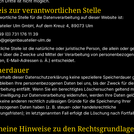
ch Dritte ist nicht möglich.
s zur verantwortlichen Stelle
ortliche Stelle für die Datenverarbeitung auf dieser Website ist:
atelier Ulm GmbH, Auf dem Kreuz 4, 89073 Ulm
49 (0) 731 176 11 39
fo@geigenbauatelier-ulm.de
iche Stelle ist die natürliche oder juristische Person, die allein oder
n über die Zwecke und Mittel der Verarbeitung von personenbezoge
en, E-Mail-Adressen o. Ä.) entscheidet.
herdauer
erhalb dieser Datenschutzerklärung keine speziellere Speicherdauer 
bleiben Ihre personenbezogenen Daten bei uns, bis der Zweck für die
beitung entfällt. Wenn Sie ein berechtigtes Löschersuchen geltend 
Einwilligung zur Datenverarbeitung widerrufen, werden Ihre Daten gel
 keine anderen rechtlich zulässigen Gründe für die Speicherung Ihrer
zogenen Daten haben (z. B. steuer- oder handelsrechtliche
ngsfristen); im letztgenannten Fall erfolgt die Löschung nach Fortfall
meine Hinweise zu den Rechtsgrundlage