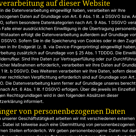
verarbeitung auf dieser Website
in die Datenverarbeitung eingewilligt haben, verarbeiten wir Ihre
zogenen Daten auf Grundlage von Art. 6 Abs. 1 lit. a DSGVO bzw. Ar
VO, sofern besondere Datenkategorien nach Art. 9 Abs. 1 DSGVO vera
 Falle einer ausdrücklichen Einwilligung in die Übertragung personen
rittstaaten erfolgt die Datenverarbeitung außerdem auf Grundlage von
. a DSGVO. Sofern Sie in die Speicherung von Cookies oder in den Zugri
en in Ihr Endgerät (z. B. via Device-Fingerprinting) eingewilligt haben,
beitung zusätzlich auf Grundlage von § 25 Abs. 1 TDDDG. Die Einwilli
widerrufbar. Sind Ihre Daten zur Vertragserfüllung oder zur Durchführ
licher Maßnahmen erforderlich, verarbeiten wir Ihre Daten auf Grundl
 1 lit. b DSGVO. Des Weiteren verarbeiten wir Ihre Daten, sofern diese
iner rechtlichen Verpflichtung erforderlich sind auf Grundlage von Art.
VO. Die Datenverarbeitung kann ferner auf Grundlage unseres berecht
nach Art. 6 Abs. 1 lit. f DSGVO erfolgen. Über die jeweils im Einzelfall
gen Rechtsgrundlagen wird in den folgenden Absätzen dieser
zerklärung informiert.
nger von personenbezogenen Daten
unserer Geschäftstätigkeit arbeiten wir mit verschiedenen externen 
Dabei ist teilweise auch eine Übermittlung von personenbezogenen
rnen Stellen erforderlich. Wir geben personenbezogene Daten nur da