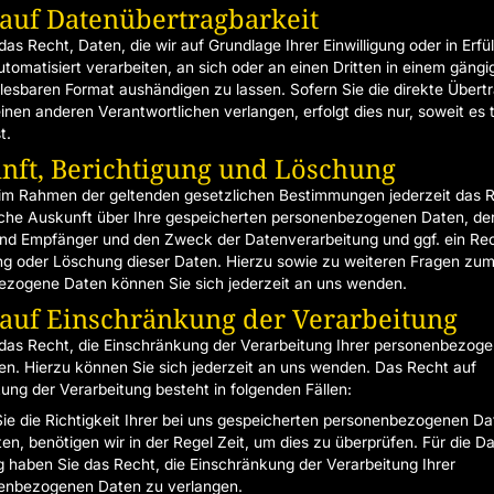
auf Daten­übertrag­barkeit
as Recht, Daten, die wir auf Grundlage Ihrer Einwilligung oder in Erfü
utomatisiert verarbeiten, an sich oder an einen Dritten in einem gängi
esbaren Format aushändigen zu lassen. Sofern Sie die direkte Übert
inen anderen Verantwortlichen verlangen, erfolgt dies nur, soweit es 
t.
nft, Berichtigung und Löschung
im Rahmen der geltenden gesetzlichen Bestimmungen jederzeit das R
iche Auskunft über Ihre gespeicherten personenbezogenen Daten, de
nd Empfänger und den Zweck der Datenverarbeitung und ggf. ein Rec
ng oder Löschung dieser Daten. Hierzu sowie zu weiteren Fragen z
zogene Daten können Sie sich jederzeit an uns wenden.
 auf Einschränkung der Verarbeitung
das Recht, die Einschränkung der Verarbeitung Ihrer personenbezog
en. Hierzu können Sie sich jederzeit an uns wenden. Das Recht auf
ung der Verarbeitung besteht in folgenden Fällen:
ie die Richtigkeit Ihrer bei uns gespeicherten personenbezogenen Da
ten, benötigen wir in der Regel Zeit, um dies zu überprüfen. Für die D
 haben Sie das Recht, die Einschränkung der Verarbeitung Ihrer
enbezogenen Daten zu verlangen.