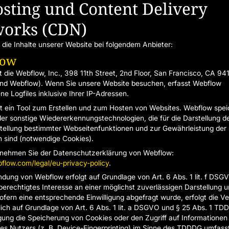
osting und Content Delivery
orks (CDN)
 die Inhalte unserer Website bei folgendem Anbieter:
low
st die Webflow, Inc., 398 11th Street, 2nd Floor, San Francisco, CA 9
nd Webflow). Wenn Sie unsere Website besuchen, erfasst Webflow
ne Logfiles inklusive Ihrer IP-Adressen.
t ein Tool zum Erstellen und zum Hosten von Websites. Webflow spei
er sonstige Wiedererkennungstechnologien, die für die Darstellung de
stellung bestimmter Webseitenfunktionen und zur Gewährleistung der 
ch sind (notwendige Cookies).
tnehmen Sie der Datenschutzerklärung von Webflow:
bflow.com/legal/eu-privacy-policy
.
dung von Webflow erfolgt auf Grundlage von Art. 6 Abs. 1 lit. f DSGV
berechtigtes Interesse an einer möglichst zuverlässigen Darstellung u
ofern eine entsprechende Einwilligung abgefragt wurde, erfolgt die Ve
lich auf Grundlage von Art. 6 Abs. 1 lit. a DSGVO und § 25 Abs. 1 TD
ligung die Speicherung von Cookies oder den Zugriff auf Informationen
es Nutzers (z. B. Device-Fingerprinting) im Sinne des TDDDG umfasst