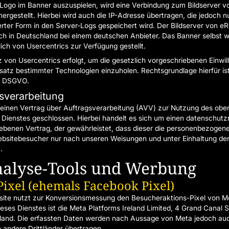
ogo im Banner auszuspielen, wird eine Verbindung zum Bildserver v
ergestellt. Hierbei wird auch die IP-Adresse übertragen, die jedoch nu
rter Form in den Server-Logs gespeichert wird. Der Bildserver von e
ich in Deutschland bei einem deutschen Anbieter. Das Banner selbst w
lich von Usercentrics zur Verfügung gestellt.
z von Usercentrics erfolgt, um die gesetzlich vorgeschriebenen Einwil
nsatz bestimmter Technologien einzuholen. Rechtsgrundlage hierfür ist
 c DSGVO.
sverarbeitung
einen Vertrag über Auftragsverarbeitung (AVV) zur Nutzung des obe
Dienstes geschlossen. Hierbei handelt es sich um einen datenschutzr
ebenen Vertrag, der gewährleistet, dass dieser die personenbezogen
ebsitebesucher nur nach unseren Weisungen und unter Einhaltung d
.
nalyse-Tools und Werbung
ixel (ehemals Facebook Pixel)
ite nutzt zur Konversionsmessung den Besucheraktions-Pixel von M
ieses Dienstes ist die Meta Platforms Ireland Limited, 4 Grand Canal 
Irland. Die erfassten Daten werden nach Aussage von Meta jedoch auc
 andere Drittländer übertragen.