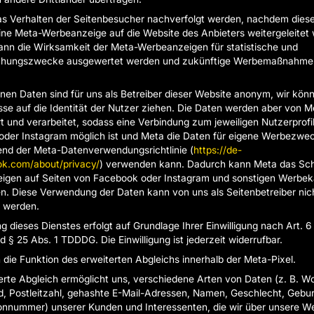
s Verhalten der Seitenbesucher nachverfolgt werden, nachdem dies
eine Meta-Werbeanzeige auf die Website des Anbieters weitergeleitet
nn die Wirksamkeit der Meta-Werbeanzeigen für statistische und
chungszwecke ausgewertet werden und zukünftige Werbemaßnahmen
nen Daten sind für uns als Betreiber dieser Website anonym, wir kön
se auf die Identität der Nutzer ziehen. Die Daten werden aber von M
t und verarbeitet, sodass eine Verbindung zum jeweiligen Nutzerprofil
der Instagram möglich ist und Meta die Daten für eigene Werbezwe
nd der Meta-Datenverwendungsrichtlinie (
https://de-
ok.com/about/privacy/
) verwenden kann. Dadurch kann Meta das Sch
igen auf Seiten von Facebook oder Instagram und sonstigen Werbek
n. Diese Verwendung der Daten kann von uns als Seitenbetreiber nic
t werden.
 dieses Dienstes erfolgt auf Grundlage Ihrer Einwilligung nach Art. 6 A
§ 25 Abs. 1 TDDDG. Die Einwilligung ist jederzeit widerrufbar.
 die Funktion des erweiterten Abgleichs innerhalb der Meta-Pixel.
erte Abgleich ermöglicht uns, verschiedene Arten von Daten (z. B. W
, Postleitzahl, gehashte E-Mail-Adressen, Namen, Geschlecht, Gebu
onnummer) unserer Kunden und Interessenten, die wir über unsere W