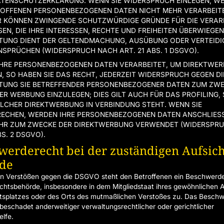
ATENSCHUTZERKLÄRUNG. WENN SIE WIDERSPRUCH EINLEGEN, W
ROFFENEN PERSONENBEZOGENEN DATEN NICHT MEHR VERARBEITEN
R KÖNNEN ZWINGENDE SCHUTZWÜRDIGE GRÜNDE FÜR DIE VERAR
EN, DIE IHRE INTERESSEN, RECHTE UND FREIHEITEN ÜBERWIEGEN
TUNG DIENT DER GELTENDMACHUNG, AUSÜBUNG ODER VERTEID
SPRÜCHEN (WIDERSPRUCH NACH ART. 21 ABS. 1 DSGVO).
HRE PERSONENBEZOGENEN DATEN VERARBEITET, UM DIREKTWER
N, SO HABEN SIE DAS RECHT, JEDERZEIT WIDERSPRUCH GEGEN DI
TUNG SIE BETREFFENDER PERSONENBEZOGENER DATEN ZUM ZW
ER WERBUNG EINZULEGEN; DIES GILT AUCH FÜR DAS PROFILING,
OLCHER DIREKTWERBUNG IN VERBINDUNG STEHT. WENN SIE
ECHEN, WERDEN IHRE PERSONENBEZOGENEN DATEN ANSCHLIES
HR ZUM ZWECKE DER DIREKTWERBUNG VERWENDET (WIDERSPR
BS. 2 DSGVO).
erde­recht bei der zuständigen Aufsich
de
on Verstößen gegen die DSGVO steht den Betroffenen ein Beschwerde
ichtsbehörde, insbesondere in dem Mitgliedstaat ihres gewöhnlichen A
itsplatzes oder des Orts des mutmaßlichen Verstoßes zu. Das Besch
beschadet anderweitiger verwaltungsrechtlicher oder gerichtlicher
lfe.