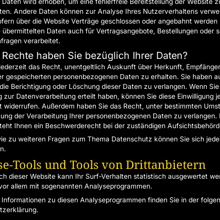
r Daten wird erhoben, um eine fehlerfreie Bereitstellung der Website z
ten. Andere Daten können zur Analyse Ihres Nutzerverhaltens verwe
fern über die Website Verträge geschlossen oder angebahnt werden
 übermittelten Daten auch für Vertragsangebote, Bestellungen oder s
fragen verarbeitet.
Rechte haben Sie bezüglich Ihrer Daten?
jederzeit das Recht, unentgeltlich Auskunft über Herkunft, Empfänge
r gespeicherten personenbezogenen Daten zu erhalten. Sie haben 
 die Berichtigung oder Löschung dieser Daten zu verlangen. Wenn Sie
g zur Datenverarbeitung erteilt haben, können Sie diese Einwilligung je
t widerrufen. Außerdem haben Sie das Recht, unter bestimmten Ums
ung der Verarbeitung Ihrer personenbezogenen Daten zu verlangen.
teht Ihnen ein Beschwerderecht bei der zuständigen Aufsichtsbehörd
ie zu weiteren Fragen zum Thema Datenschutz können Sie sich jeder
n.
e-Tools und Tools von Dritt­anbietern
h dieser Website kann Ihr Surf-Verhalten statistisch ausgewertet we
vor allem mit sogenannten Analyseprogrammen.
te Informationen zu diesen Analyseprogrammen finden Sie in der folge
zerklärung.