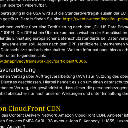
g ist jederzeit widerrufbar.
bertragung in die USA wird auf die Standardvertragsklauseln der EU-
 gestützt. Details finden Sie hier:
https://webflow.com/legal/eu-priva
ehmen verfügt über eine Zertifizierung nach dem „EU-US Data Priva
 (DPF). Der DPF ist ein Übereinkommen zwischen der Europäischen
er die Einhaltung europäischer Datenschutzstandards bei Datenvera
 gewährleisten soll. Jedes nach dem DPF zertifizierte Unternehmen v
e Datenschutzstandards einzuhalten. Weitere Informationen hierzu erh
er unter folgendem Link:
w.dataprivacyframework.gov/participant/6365
.
sverarbeitung
einen Vertrag über Auftragsverarbeitung (AVV) zur Nutzung des obe
Dienstes geschlossen. Hierbei handelt es sich um einen datenschutzr
ebenen Vertrag, der gewährleistet, dass dieser die personenbezogen
ebsitebesucher nur nach unseren Weisungen und unter Einhaltung d
.
n CloudFront CDN
 das Content Delivery Network Amazon CloudFront CDN. Anbieter ist
b Services EMEA SARL, 38 avenue John F. Kennedy, L-1855, Luxe
end „Amazon“).