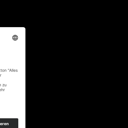
Excellenter Violabogen
22600
€
y, Paris
Marcel Charles
Lapierre, Paris 1960