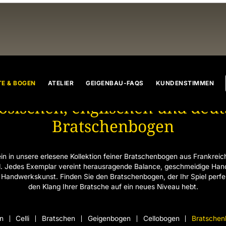
Erlesene Auswahl an feinen
E & BOGEN
ATELIER
GEIGENBAU-FAQS
KUNDENSTIMMEN
ösischen, englischen und deu
Bratschenbogen
in in unsere erlesene Kollektion feiner Bratschenbogen aus Frankreic
. Jedes Exemplar vereint herausragende Balance, geschmeidige Ha
 Handwerkskunst. Finden Sie den Bratschenbogen, der Ihr Spiel perfe
den Klang Ihrer Bratsche auf ein neues Niveau hebt.
n
Celli
Bratschen
Geigenbogen
Cellobogen
Bratsche