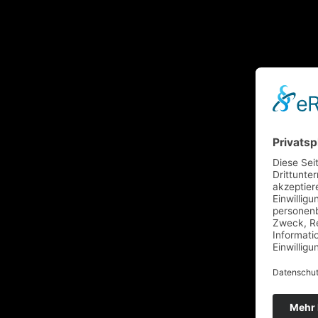
Sehr feiner deutscher
Violabogen
Feinster d
9600
€
12800
€
W. E. Hill & Sons,
London 1968
Feinster Violabogen
27500
€
Edward Withers,
Eugène 
London um 1900
Sartory,