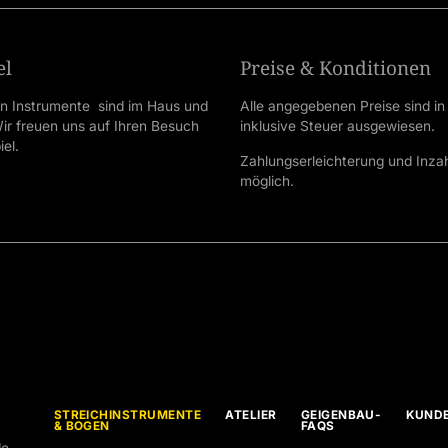
el
Preise & Konditionen
en Instrumente sind im Haus und
Alle angegebenen Preise sind in
 Wir freuen uns auf Ihren Besuch
inklusive Steuer ausgewiesen.
el.
Zahlungserleichterung und Inz
möglich.
STREICHINSTRUMENTE
ATELIER
GEIGENBAU-
KUND
& BOGEN
FAQS
de