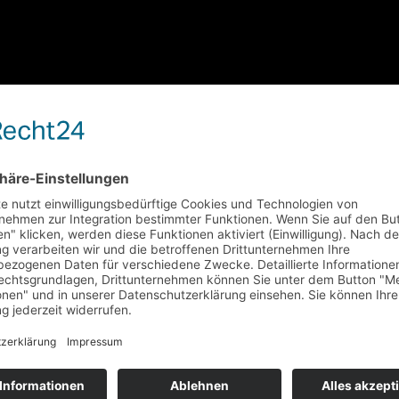
eutscher Violabogen
Feinster englischer Violabogen
19500
€
Nicolas
Eugène Nikolas Sartor
 Paris 1935
1935