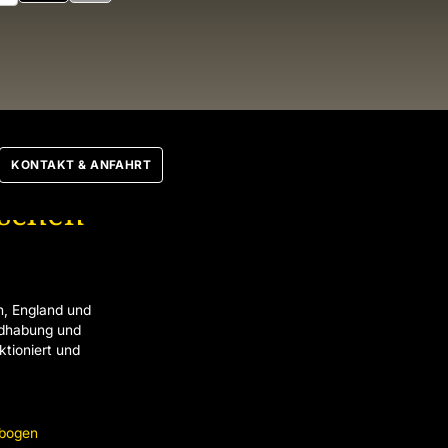
KONTAKT & ANFAHRT
tschen
h, England und
ndhabung und
ktioniert und
nbogen