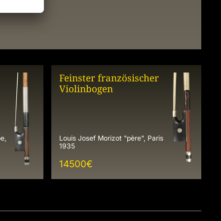
Feinster französischer
Violinbogen
e,
Louis Josef Morizot "père", Paris
1935
14500
€