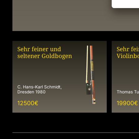
Sehr feiner und
Sehr fei
seltener Goldbogen
Violinb
C. Hans-Karl Schmidt,
Dresden 1980
Thomas Tu
12500
€
19900
€