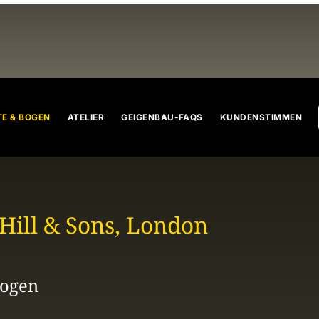
n
Celli
Bratschen
Geigenbogen
Cellobogen
Bratsche
E & BOGEN
ATELIER
GEIGENBAU-FAQS
KUNDENSTIMMEN
 Hill & Sons, London
bogen