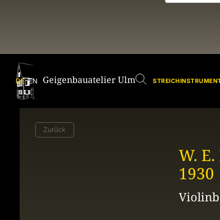
Geigenbauatelier Ulm
Geige
DE
EN
STREICHINSTRUMENT
Zurück
W. E.
1930
Violin