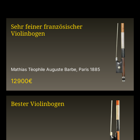
Sehr feiner französischer
Violinbogen
Mathias Tèophile Auguste Barbe, Paris 1885
12900
€
Bester Violinbogen