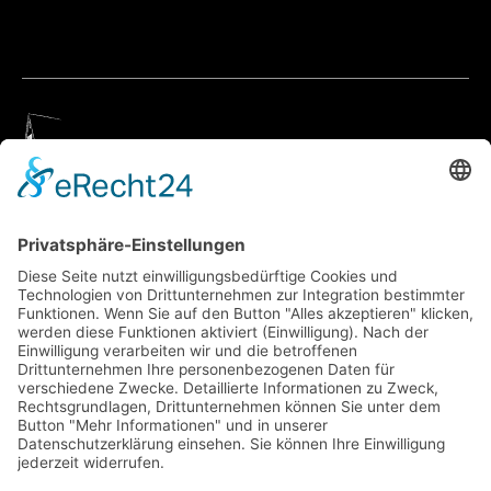
Geigenbauatelier Ulm
Anfahrt über Google Maps
Geigenbauatelier Ulm GmbH
Auf dem Kreuz 4
89073 Ulm
Telefon
+49 731 176 11 39
Telefax +49 731 176 11 44
info@geigenbauatelier-ulm.de