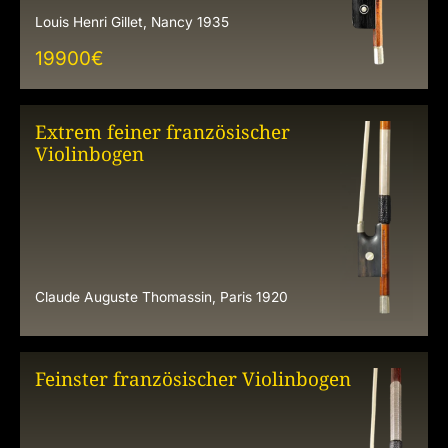
Louis Henri Gillet, Nancy 1935
19900
€
Extrem feiner französischer
Violinbogen
Claude Auguste Thomassin, Paris 1920
Feinster französischer Violinbogen