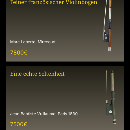
Feiner französischer Violinbogen
Marc Laberte, Mirecourt
7800
€
Eine echte Seltenheit
Jean Babtiste Vuillaume, Paris 1830
7500
€