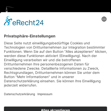
Geigenbauatelier Ulm
Anfahrt über Google Maps
Geigenbauatelier Ulm GmbH
Auf dem Kreuz 4
89073 Ulm
Telefon
+49 731 176 11 39
Telefax +49 731 176 11 44
info@geigenbauatelier-ulm.de
WhatsApp schicken