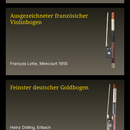
Ausgezeichneter französicher
Violinbogen
François Lotte, Mirecourt 1955
Feinster deutscher Goldbogen
Heinz Dölling, Erlbach