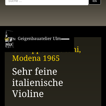
Geigenbauatelier Ulm
DE
EN
Giuseppe Pellacani,
Modena 1965
Sehr feine
italienische
Violine