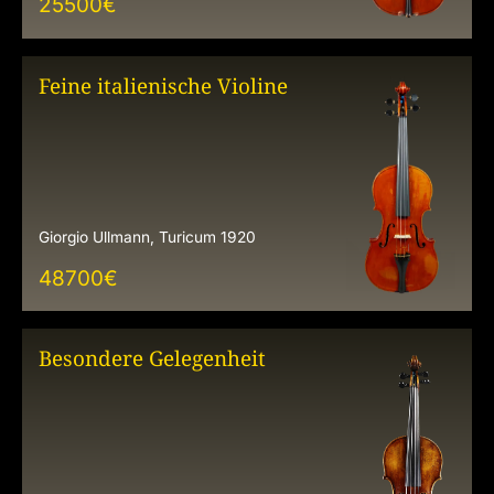
25500
€
Feine italienische Violine
Giorgio Ullmann, Turicum 1920
48700
€
Besondere Gelegenheit