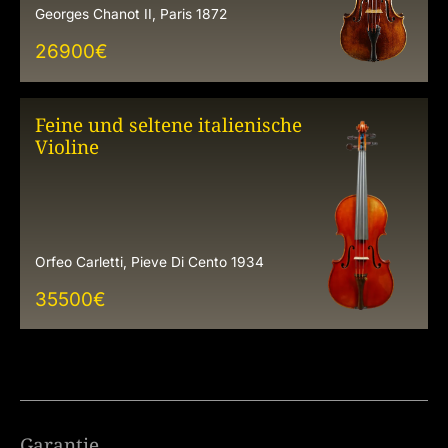
Georges Chanot II, Paris 1872
26900
€
Feine und seltene italienische
Violine
Orfeo Carletti, Pieve Di Cento 1934
35500
€
Garantie