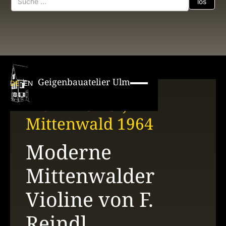
Geigenbauatelier Ulm
DE
EN
Franz Reindl,
Mittenwald 1964
Moderne
Mittenwalder
Violine von F.
Reindl