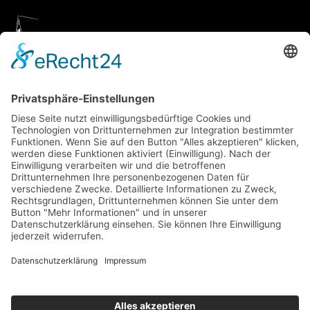
Geigenbauatelier Ulm
Anfahrt über Google Maps
Geigenbauatelier Ulm GmbH
Auf dem Kreuz 4
89073 Ulm
Telefon
+49 731 176 11 39
Telefax +49 731 176 11 44
info@geigenbauatelier-ulm.de
WhatsApp schicken