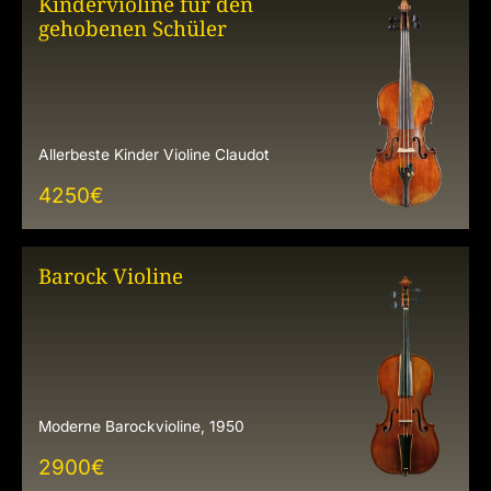
Kindervioline für den
gehobenen Schüler
Allerbeste Kinder Violine Claudot
4250
€
Barock Violine
Moderne Barockvioline, 1950
2900
€