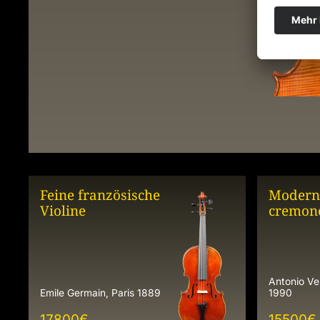
Feine französische
Modern
Violine
cremone
Antonio Ve
Emile Germain, Paris 1889
1990
17800
€
15500
€