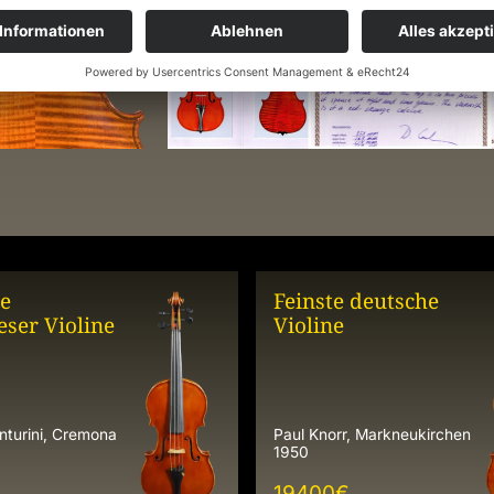
e
Feinste deutsche
ser Violine
Violine
nturini, Cremona
Paul Knorr, Markneukirchen
1950
19400
€