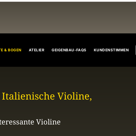
n
Celli
Bratschen
Geigenbogen
Cellobogen
Bratsche
E & BOGEN
ATELIER
GEIGENBAU-FAQS
KUNDENSTIMMEN
 Italienische Violine,
teressante Violine