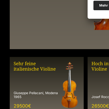
Sehr feine
Hoch in
italienische Violine
Violine
Giuseppe Pellacani, Modena
1965
Josef Rocc
29500
€
26500
€