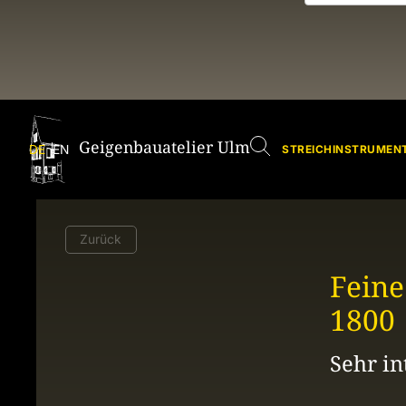
Geigenbauatelier Ulm
Geige
DE
EN
STREICHINSTRUMENT
Zurück
Feine
1800
Sehr in