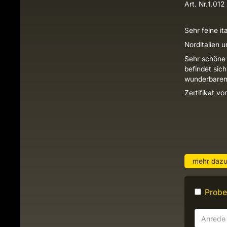
Art. Nr.
1.012
Sehr feine it
Norditalien 
Sehr schöne 
befindet sic
wunderbaren
Zertifikat v
mehr daz
Probes