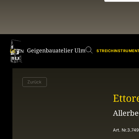
Geigenbauatelier Ulm
Geige
DE
EN
STREICHINSTRUMENT
Zurück
Ettor
Allerbe
Art. Nr.
3.749