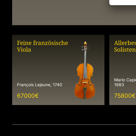
Feine französische
Allerbe
Viola
Soliste
Mario Capic
François Lejeune, 1740
1983
67000
€
75800
€