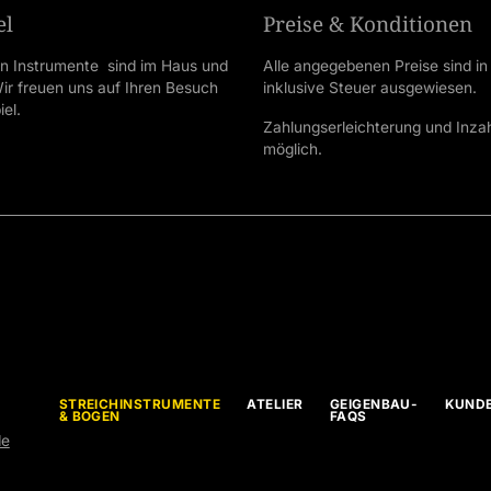
el
Preise & Konditionen
en Instrumente sind im Haus und
Alle angegebenen Preise sind in
 Wir freuen uns auf Ihren Besuch
inklusive Steuer ausgewiesen.
el.
Zahlungserleichterung und Inz
möglich.
STREICHINSTRUMENTE
ATELIER
GEIGENBAU-
KUND
& BOGEN
FAQS
de