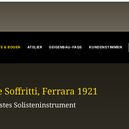
n
Celli
Bratschen
Geigenbogen
Cellobogen
Bratsche
E & BOGEN
ATELIER
GEIGENBAU-FAQS
KUNDENSTIMMEN
e Soffritti, Ferrara 1921
stes Solisteninstrument