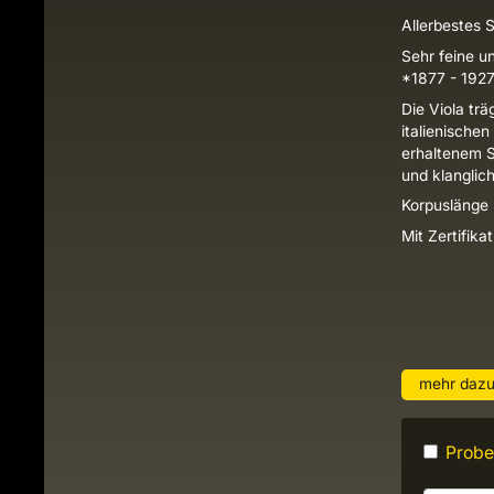
Allerbestes S
Sehr feine un
*1877 - 1927,
Die Viola trä
italienische
erhaltenem S
und klanglic
Korpuslänge
Mit Zertifika
mehr daz
Probes